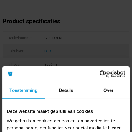
Product specificaties
Artikelnummer
GF3LDBLNL
Fabrikant:
DEB
Inhoud
3000 ml
Materiaal
Kunststof
Toestemming
Details
Over
Kleur
Soort
Zeep
Deze website maakt gebruik van cookies
dispenser
We gebruiken cookies om content en advertenties te
Zeep - soort
Crème
personaliseren, om functies voor social media te bieden