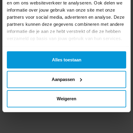
en om ons websiteverkeer te analyseren. Ook delen we
Product labels
informatie over jouw gebruik van onze site met onze
partners voor social media, adverteren en analyse. Deze
partners kunnen deze gegevens combineren met andere
Deb
(53)
,
Handreiniging
(5)
,
Heavy duty
(1)
,
Dispenser
(45)
informatie die je aan ze hebt verstrekt of die ze hebben
verzameld op basis van jouw gebruik van hun services.
Bestanden
Productinformatieblad
Alles toestaan
0 beoordeling(en)
Aanpassen
Schrijf als eerste voor dit product een beoordeling
Weigeren