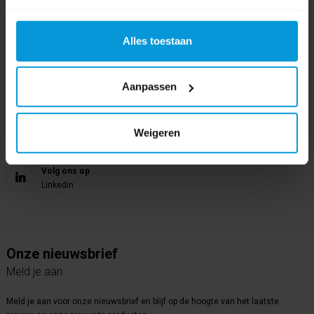
Avodesch B.V.
Bijsterhuizen 50-12
6604 LZ Wijchen
Alles toestaan
Aanpassen
Volg ons op
Instagram
Volg ons op
Weigeren
Youtube
Volg ons op
Linkedin
Onze nieuwsbrief
Meld je aan
Meld je aan voor onze nieuwsbrief en blijf op de hoogte van het laatste