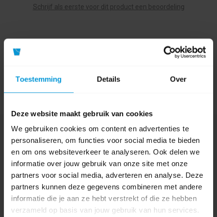
Schrijf als eerste voor dit product een beoordeling
Toestemming
Details
Over
Deze website maakt gebruik van cookies
We gebruiken cookies om content en advertenties te
Nog vragen?
personaliseren, om functies voor social media te bieden
Onze product specialisten staan voor je klaar!
en om ons websiteverkeer te analyseren. Ook delen we
informatie over jouw gebruik van onze site met onze
Telefoon
partners voor social media, adverteren en analyse. Deze
024 372 72 92
partners kunnen deze gegevens combineren met andere
E-mail
informatie die je aan ze hebt verstrekt of die ze hebben
info@avodesch.nl
verzameld op basis van jouw gebruik van hun services.