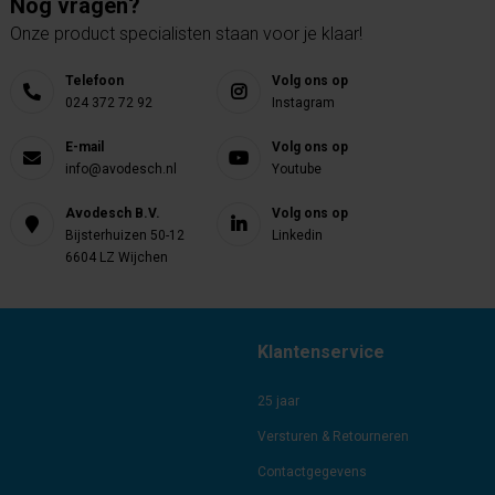
Nog vragen?
Onze product specialisten staan voor je klaar!
Telefoon
Volg ons op
024 372 72 92
Instagram
E-mail
Volg ons op
info@avodesch.nl
Youtube
Avodesch B.V.
Volg ons op
Bijsterhuizen 50-12
Linkedin
6604 LZ Wijchen
Klantenservice
25 jaar
Versturen & Retourneren
Contactgegevens