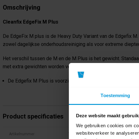
Omschrijving
Cleanfix EdgeFix M Plus
De EdgeFix M plus is de Heavy Duty Variant van de Edgefix M.
zowel dagelijkse onderhoudsreiniging als voor extreme dieptere
Het verschil tussen de M en de M Plus is het gewicht.
Standaa
met extra gewichten worden verzwaard tot 30 kg.
De Edgefix M Plus is voorzien van een afneembare netsnoer
Toestemming
Product specificaties
Deze website maakt gebruik
We gebruiken cookies om cont
websiteverkeer te analyseren
Artikelnummer
712.0001