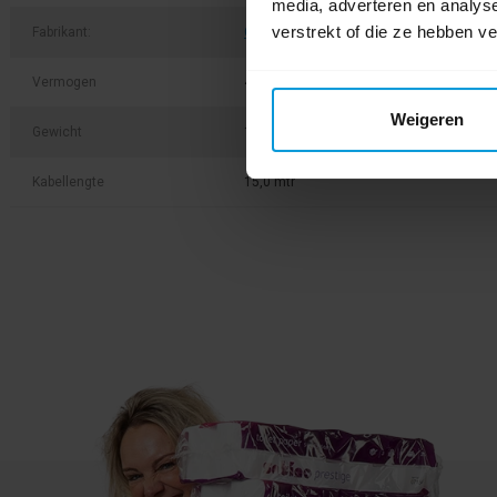
media, adverteren en analys
verstrekt of die ze hebben v
Fabrikant:
Cleanfix
Vermogen
400 Watt
Weigeren
Gewicht
16 kg
Kabellengte
15,0 mtr