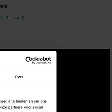
bels
.001
(1)
,
edge
(3)
Over
 media te bieden en om ons
onze partners voor social