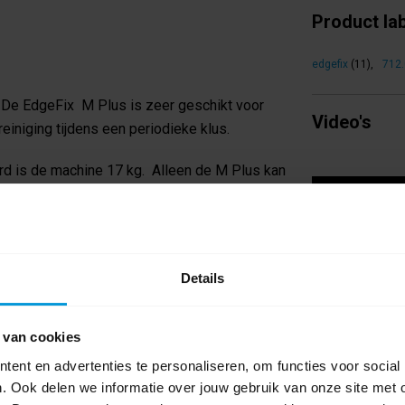
Product la
edgefix
(11)
,
712
 De EdgeFix M Plus is zeer geschikt voor
Video's
iniging tijdens een periodieke klus.
rd is de machine 17 kg. Alleen de M Plus kan
.
Details
 van cookies
ent en advertenties te personaliseren, om functies voor social
. Ook delen we informatie over jouw gebruik van onze site met 