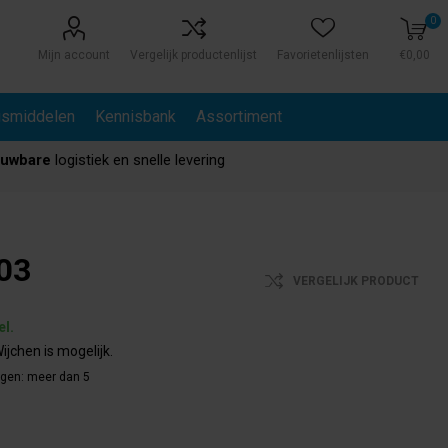
0
Mijn account
Vergelijk productenlijst
Favorietenlijsten
€0,00
gsmiddelen
Kennisbank
Assortiment
ouwbare
logistiek en snelle levering
03
VERGELIJK PRODUCT
el.
ijchen is mogelijk.
agen:
meer dan 5