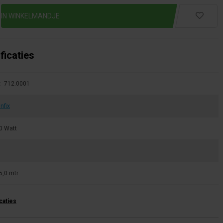
ficaties
:
712.0001
nfix
0 Watt
g
5,0 mtr
icaties