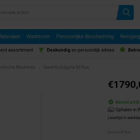
aterialen
Washroom
Persoonlijke Bescherming
Reinigin
erd assortiment
Deskundig
en persoonlijk advies
Betr
ntrische Machines
Cleanfix Edgefix M Plus
€1790,
Bestel artik
Ophalen in W
Levertijd in werkd
Exclusief btw.