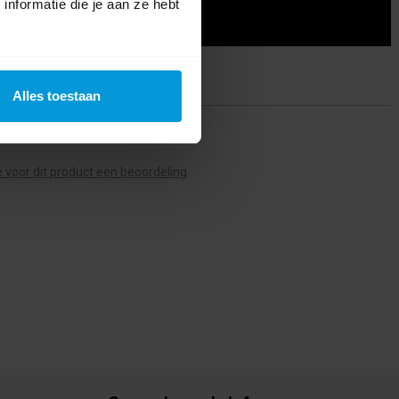
nformatie die je aan ze hebt
Alles toestaan
ing(en)
te voor dit product een beoordeling