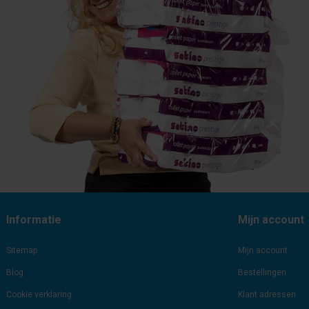
Informatie
Mijn account
Sitemap
Mijn account
Blog
Bestellingen
Cookie verklaring
Klant adressen