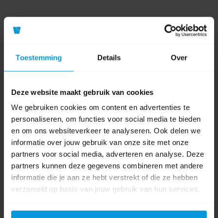
Toestemming
Details
Over
Nog vragen?
Deze website maakt gebruik van cookies
Onze product specialisten staan voor je klaar!
We gebruiken cookies om content en advertenties te
personaliseren, om functies voor social media te bieden
Telefoon
en om ons websiteverkeer te analyseren. Ook delen we
024 372 72 92
informatie over jouw gebruik van onze site met onze
E-mail
partners voor social media, adverteren en analyse. Deze
info@avodesch.nl
partners kunnen deze gegevens combineren met andere
informatie die je aan ze hebt verstrekt of die ze hebben
Avodesch B.V.
verzameld op basis van jouw gebruik van hun services.
Bijsterhuizen 50-12
6604 LZ Wijchen