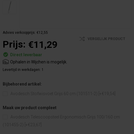
Advies verkoopprijs:
€12,55
VERGELIJK PRODUCT
Prijs:
€11,29
Direct leverbaar
Ophalen in Wijchen is mogelijk.
Levertijd in werkdagen:
1
Bijbehorend artikel:
Avodesch Stofwisvoet Grijs 60 cm (101511-2) [+€19,54]
Maak uw product compleet
Avodesch Telescoopsteel Ergonomisch Grijs 100/160 cm
(101455-2) [+€23,67]