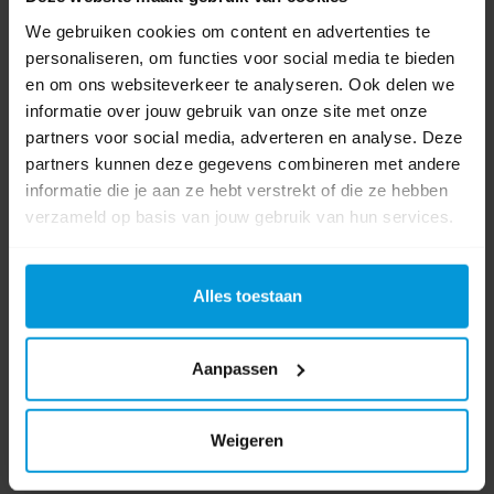
We gebruiken cookies om content en advertenties te
Fabrikant:
Avodesch
personaliseren, om functies voor social media te bieden
en om ons websiteverkeer te analyseren. Ook delen we
Breedte
60 cm
informatie over jouw gebruik van onze site met onze
partners voor social media, adverteren en analyse. Deze
Materiaal
Polyester schuim
partners kunnen deze gegevens combineren met andere
informatie die je aan ze hebt verstrekt of die ze hebben
Kleur
verzameld op basis van jouw gebruik van hun services.
Gewicht
35,5 gram
Alles toestaan
Product labels
vlakmopframe
(11)
,
schuimpad
(1)
,
velcro
(4)
,
schuimzool
(2)
Aanpassen
0 beoordeling(en)
Weigeren
Schrijf als eerste voor dit product een beoordeling