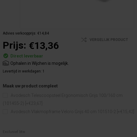
Advies verkoopprijs:
€14,84
VERGELIJK PRODUCT
Prijs:
€13,36
Direct leverbaar
Ophalen in Wijchen is mogelijk.
Levertijd in werkdagen:
1
Maak uw product compleet
Avodesch Telescoopsteel Ergonomisch Grijs 100/160 cm
(101455-2) [+€23,67]
Avodesch Vlakmopframe Velcro Grijs 40 cm 101510-2 [+€15,42]
Exclusief btw.