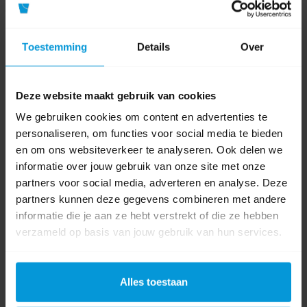
Gemakkelijk vervangbaar
Toestemming
Details
Over
Product specificaties
Deze website maakt gebruik van cookies
Artikelnummer
ADAPT42383
We gebruiken cookies om content en advertenties te
GTIN barcode
4004188002593
personaliseren, om functies voor social media te bieden
en om ons websiteverkeer te analyseren. Ook delen we
Fabrikant:
Avodesch
informatie over jouw gebruik van onze site met onze
partners voor social media, adverteren en analyse. Deze
Soort
partners kunnen deze gegevens combineren met andere
Adapterpad
hulpmateriaal
informatie die je aan ze hebt verstrekt of die ze hebben
verzameld op basis van jouw gebruik van hun services.
Lengte
40 cm
Materiaal
3-laags kussen met klittenband en microplast
Alles toestaan
Kleur