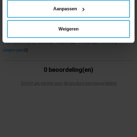
Aanpassen
Gewicht
560 g/m2
Product labels
Weigeren
vlakmopframe
(11)
,
pad
(15)
,
adapter
(2)
,
wet2go
(5)
,
velcro
(4)
,
adapter pad
(2)
0 beoordeling(en)
Schrijf als eerste voor dit product een beoordeling