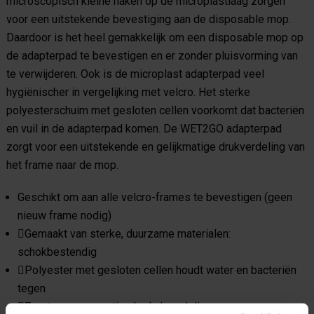
microscopisch kleine haken op de microplastlaag zorgen
voor een uitstekende bevestiging aan de disposable mop.
Daardoor is het heel gemakkelijk om een disposable mop op
de adapterpad te bevestigen en er zonder pluisvorming van
te verwijderen. Ook is de microplast adapterpad veel
hygiënischer in vergelijking met velcro. Het sterke
polyesterschuim met gesloten cellen voorkomt dat bacteriën
en vuil in de adapterpad komen. De WET2GO adapterpad
zorgt voor een uitstekende en gelijkmatige drukverdeling van
het frame naar de mop.
Geschikt om aan alle velcro-frames te bevestigen (geen
nieuw frame nodig)
Gemaakt van sterke, duurzame materialen:
schokbestendig
Polyester met gesloten cellen houdt water en bacteriën
tegen
Zorgt voor een optimale drukverdeling