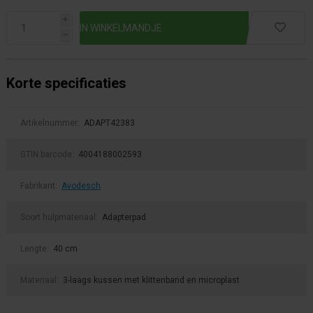
i
h
Korte specificaties
Artikelnummer:
ADAPT42383
GTIN barcode:
4004188002593
Fabrikant:
Avodesch
Soort hulpmateriaal:
Adapterpad
Lengte:
40 cm
Materiaal:
3-laags kussen met klittenband en microplast