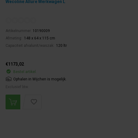
Wecoline Allure Werkwagen L
Artikelnummer:
10190009
Afmeting:
148 x 64 x 115 cm
Capaciteit afvalunit/waszak:
120 ltr
€1173,02
Bestel artikel.
Ophalen in Wijchen is mogelijk.
Exclusief btw.