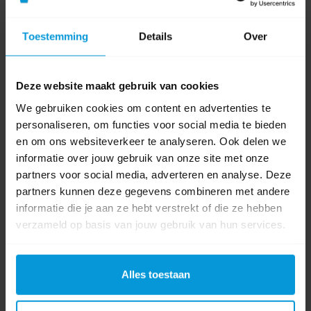
Toestemming
Details
Over
Deze website maakt gebruik van cookies
We gebruiken cookies om content en advertenties te
Wecoline Allure Telescoopsteel Ergonomisch Grijs 90/160 cm
personaliseren, om functies voor social media te bieden
en om ons websiteverkeer te analyseren. Ook delen we
informatie over jouw gebruik van onze site met onze
partners voor social media, adverteren en analyse. Deze
Artikelnummer:
03030706
partners kunnen deze gegevens combineren met andere
Soort steel:
Telescoopsteel
informatie die je aan ze hebt verstrekt of die ze hebben
Lengte:
90 cm / 160 cm
verzameld op basis van jouw gebruik van hun services.
Materiaal:
Aluminium
€36,26
Bestel artikel.
Alles toestaan
Ophalen in Wijchen is mogelijk.
Exclusief btw.