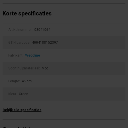
Korte specificaties
Artikelnummer:
03041064
GTIN barcode:
4004188152397
Fabrikant:
Wecoline
Soort hulpmateriaal:
Mop
Lengte:
45 cm
Kleur:
Groen
Bekijk alle specificaties