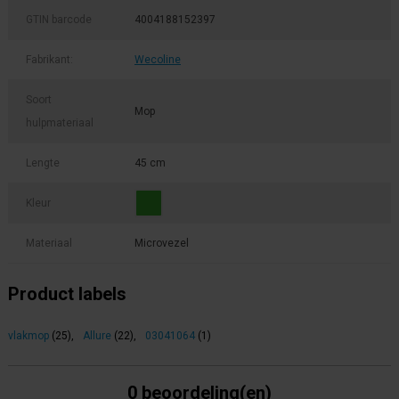
GTIN barcode
4004188152397
Fabrikant:
Wecoline
Soort
Mop
hulpmateriaal
Lengte
45 cm
Kleur
Materiaal
Microvezel
Product labels
vlakmop
(25)
,
Allure
(22)
,
03041064
(1)
0 beoordeling(en)