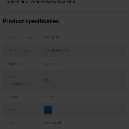
wasmiddel zonder wasverzachter
Product specificaties
Artikelnummer
03041030
GTIN barcode
4004188152007
Fabrikant:
Wecoline
Soort
Mop
hulpmateriaal
Lengte
28 cm
Kleur
Materiaal
Microvezel