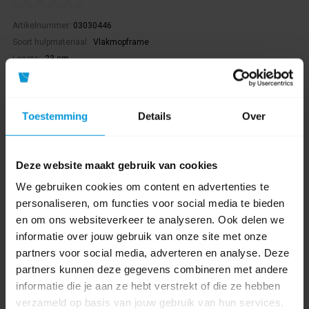
Artikelnummer:
03030446
Soort hulpmateriaal:
Vlakmopframe
Lengte:
23 cm
Materiaal:
Aluminium
€24,98
Toestemming
Details
Over
Direct leverbaar
Ophalen in Wijchen is mogelijk.
Exclusief btw.
Deze website maakt gebruik van cookies
We gebruiken cookies om content en advertenties te
personaliseren, om functies voor social media te bieden
en om ons websiteverkeer te analyseren. Ook delen we
informatie over jouw gebruik van onze site met onze
partners voor social media, adverteren en analyse. Deze
partners kunnen deze gegevens combineren met andere
informatie die je aan ze hebt verstrekt of die ze hebben
verzameld op basis van jouw gebruik van hun services.