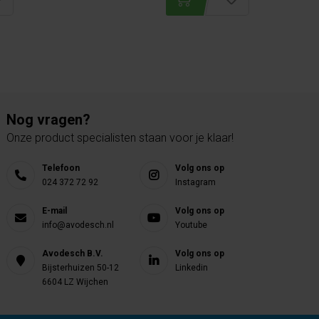
Nog vragen?
Onze product specialisten staan voor je klaar!
Telefoon
Volg ons op
024 372 72 92
Instagram
E-mail
Volg ons op
info@avodesch.nl
Youtube
Avodesch B.V.
Volg ons op
Bijsterhuizen 50-12
Linkedin
6604 LZ Wijchen