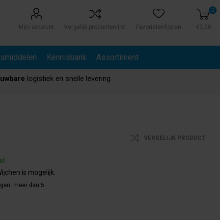
0
Mijn account
Vergelijk productenlijst
Favorietenlijsten
€0,00
gsmiddelen
Kennisbank
Assortiment
ouwbare
logistiek en snelle levering
VERGELIJK PRODUCT
el.
ijchen is mogelijk.
agen:
meer dan 5