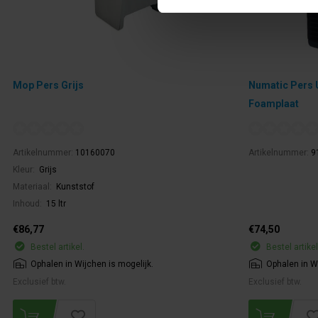
Mop Pers Grijs
Numatic Pers U
Foamplaat
Artikelnummer:
10160070
Artikelnummer:
9
Kleur:
Grijs
Materiaal:
Kunststof
Inhoud:
15 ltr
€86,77
€74,50
Bestel artikel.
Bestel artikel
Ophalen in Wijchen is mogelijk.
Ophalen in Wi
Exclusief btw.
Exclusief btw.