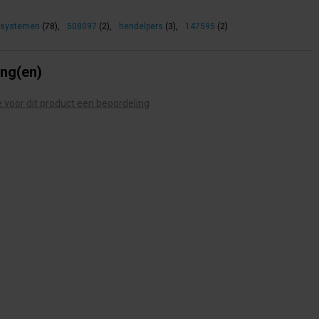
systemen
(78)
,
508097
(2)
,
hendelpers
(3)
,
147595
(2)
ing(en)
te voor dit product een beoordeling