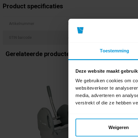
Product specificaties
Artikelnummer
508097
GTIN barcode
4023103105201
Toestemming
Gerelateerde producten
Deze website maakt gebruik
We gebruiken cookies om cont
websiteverkeer te analyseren
media, adverteren en analys
verstrekt of die ze hebben v
Weigeren