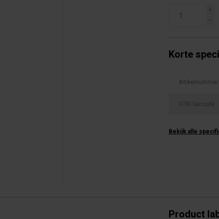
i
h
Korte speci
Artikelnummer
GTIN barcode:
Bekijk alle specif
Product la