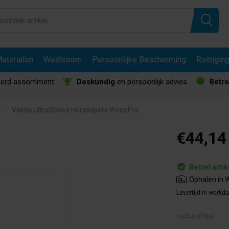
aterialen
Washroom
Persoonlijke Bescherming
Reinigin
erd assortiment
Deskundig
en persoonlijk advies
Betr
Vileda UltraSpeed Hendelpers VoleoPro
€44,14
Bestel artik
Ophalen in W
Levertijd in werkd
Exclusief btw.