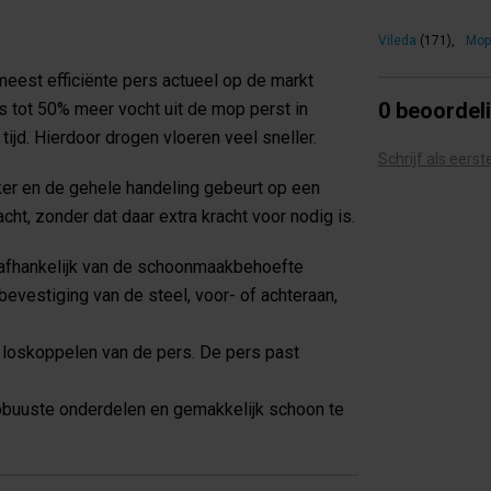
Vileda
(171)
,
Mop
eest efficiënte pers actueel op de markt
0 beoordel
rs tot 50% meer vocht uit de mop perst in
jd. Hierdoor drogen vloeren veel sneller.
Schrijf als eers
er en de gehele handeling gebeurt op een
t, zonder dat daar extra kracht voor nodig is.
 afhankelijk van de schoonmaakbehoefte
vestiging van de steel, voor- of achteraan,
 loskoppelen van de pers. De pers past
obuuste onderdelen en gemakkelijk schoon te