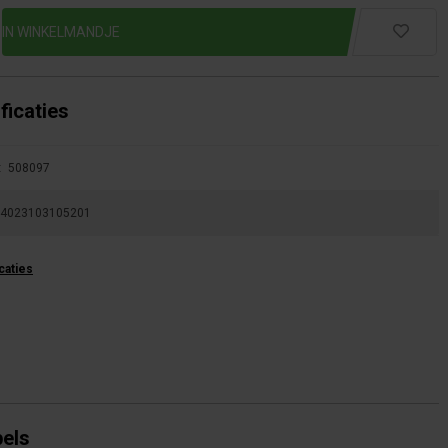
ficaties
:
508097
4023103105201
icaties
bels