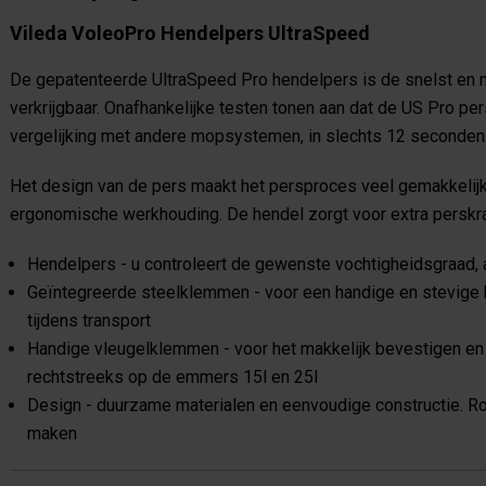
Vileda VoleoPro Hendelpers UltraSpeed
De gepatenteerde UltraSpeed Pro hendelpers is de snelst en m
verkrijgbaar. Onafhankelijke testen tonen aan dat de US Pro pe
vergelijking met andere mopsystemen, in slechts 12 seconden ti
Het design van de pers maakt het persproces veel gemakkelijk
ergonomische werkhouding. De hendel zorgt voor extra perskrach
Hendelpers - u controleert de gewenste vochtigheidsgraad,
Geïntegreerde steelklemmen - voor een handige en stevige be
tijdens transport
Handige vleugelklemmen - voor het makkelijk bevestigen en
rechtstreeks op de emmers 15l en 25l
Design - duurzame materialen en eenvoudige constructie. R
maken