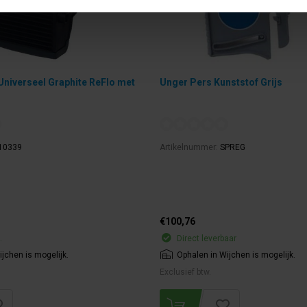
niverseel Graphite ReFlo met
Unger Pers Kunststof Grijs
10339
Artikelnummer:
SPREG
€100,76
.
Direct leverbaar
jchen is mogelijk.
Ophalen in Wijchen is mogelijk.
Exclusief btw.