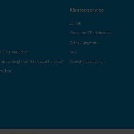
Klantenservice
25 jaar
Versturen & Retourneren
Contactgegevens
odesch tegoedbon
FAQ
jf op de hoogte van interessant nieuws!
Schoonmaakplannen
lzakken