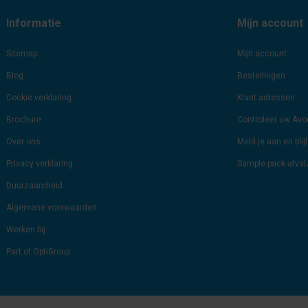
Informatie
Mijn account
Sitemap
Mijn account
Blog
Bestellingen
Cookie verklaring
Klant adressen
Brochure
Controleer uw Av
Over ons
Meld je aan en bli
Privacy verklaring
Sample-pack-afva
Duurzaamheid
Algemene voorwaarden
Werken bij
Part of OptiGroup