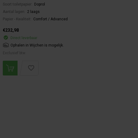
Soort toiletpapier:
Doprol
Aantal lagen:
2 laags
Papier - Kwaliteit:
Comfort / Advanced
€232,98
Direct leverbaar
Ophalen in Wijchen is mogelijk.
Exclusief btw.