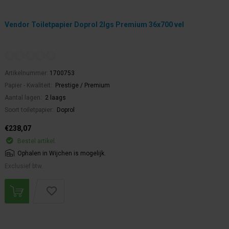
Vendor Toiletpapier Doprol 2lgs Premium 36x700 vel
Artikelnummer:
1700753
Papier - Kwaliteit:
Prestige / Premium
Aantal lagen:
2 laags
Soort toiletpapier:
Doprol
€238,07
Bestel artikel.
Ophalen in Wijchen is mogelijk.
Exclusief btw.