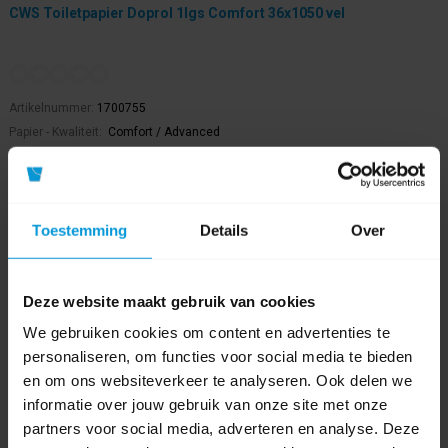
CWS Toiletpapier Doprol 1lgs Comfort 36x1050 vel
Artikelnummer:
1700755
Papier - Kwaliteit:
Comfort / Advanced
Aantal lagen:
1 laags
Aantal vellen:
1050
€204,63
Toestemming
Details
Over
Direct leverbaar
Ophalen in Wijchen is mogelijk.
Exclusief btw.
Deze website maakt gebruik van cookies
We gebruiken cookies om content en advertenties te
personaliseren, om functies voor social media te bieden
en om ons websiteverkeer te analyseren. Ook delen we
informatie over jouw gebruik van onze site met onze
partners voor social media, adverteren en analyse. Deze