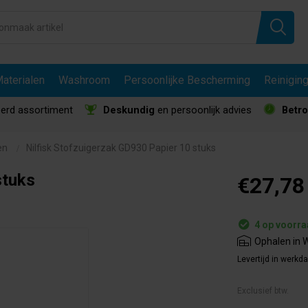
aterialen
Washroom
Persoonlijke Bescherming
Reinigin
erd assortiment
Deskundig
en persoonlijk advies
Betr
en
Nilfisk Stofzuigerzak GD930 Papier 10 stuks
stuks
€27,78
4 op voorr
Ophalen in W
Levertijd in werkd
Exclusief btw.