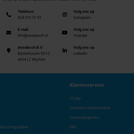
Telefoon
Volg ons op
024 372 72 92
Instagram
E-mail
Volg ons op
info@avodesch.nl
Youtube
Avodesch B.V.
Volg ons op
Bijsterhuizen 50-12
Linkedin
6604 LZ Wijchen
Klantenservice
25 jaar
Versturen & Retourneren
Contactgegevens
odesch tegoedbon
FAQ