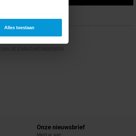
Alles toestaan
ing(en)
te voor dit product een beoordeling
Onze nieuwsbrief
Meld je aan