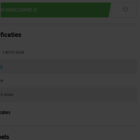
ficaties
:
1407015040
sk
ier
10 stuks
icaties
bels