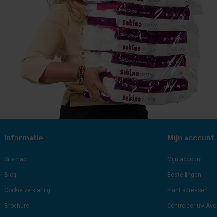
Informatie
Mijn account
Sitemap
Mijn account
Blog
Bestellingen
Cookie verklaring
Klant adressen
Brochure
Controleer uw Av