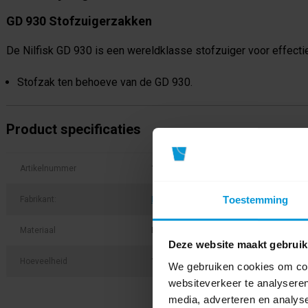
GD 930 Stofzuigerzakken
De Nilfisk GD 930 is een wereldklasse stofzuiger voor effectie
Stofzak ten behoeve van de GD 930.
Product specificaties
Artikelnummer
1407015040
Toestemming
Fabrikant:
Nilfisk
Materiaal
Papier
Deze website maakt gebruik
Hoeveelheid
10 stuks
We gebruiken cookies om cont
websiteverkeer te analyseren
media, adverteren en analys