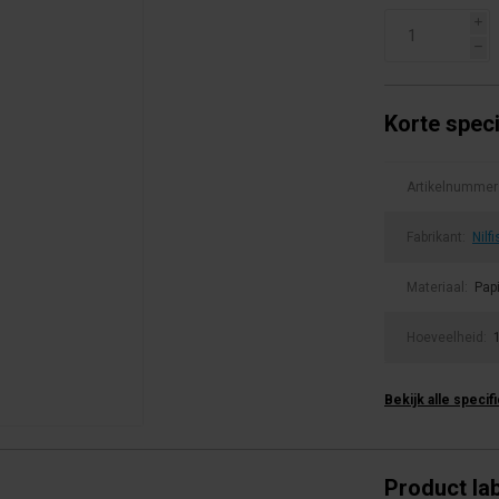
i
h
Korte speci
Artikelnummer
Fabrikant:
Nilfi
Materiaal:
Pap
Hoeveelheid:
Bekijk alle specif
Product la