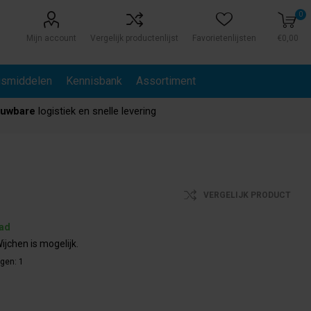
0
Mijn account
Vergelijk productenlijst
Favorietenlijsten
€0,00
gsmiddelen
Kennisbank
Assortiment
ouwbare
logistiek en snelle levering
VERGELIJK PRODUCT
aad
ijchen is mogelijk.
agen:
1