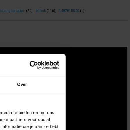
tofzuigerzakken
(24)
,
Nilfisk
(116)
,
1407015040
(1)
Over
 media te bieden en om ons
onze partners voor social
nformatie die je aan ze hebt