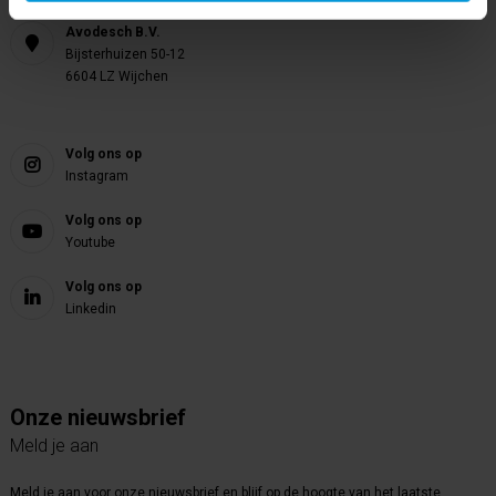
Avodesch B.V.
Bijsterhuizen 50-12
6604 LZ Wijchen
Volg ons op
Instagram
Volg ons op
Youtube
Volg ons op
Linkedin
Onze nieuwsbrief
Meld je aan
Meld je aan voor onze nieuwsbrief en blijf op de hoogte van het laatste