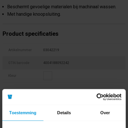
Beschermt gevoelige materialen bij machinaal wassen.
Met handige knoopsluiting.
Product specificaties
Artikelnummer
03042219
GTIN barcode
4004188092242
Kleur
Product labels
avodesch
(130)
,
03042219
(1)
,
wasnet
(7)
Toestemming
Details
Over
0 beoordeling(en)