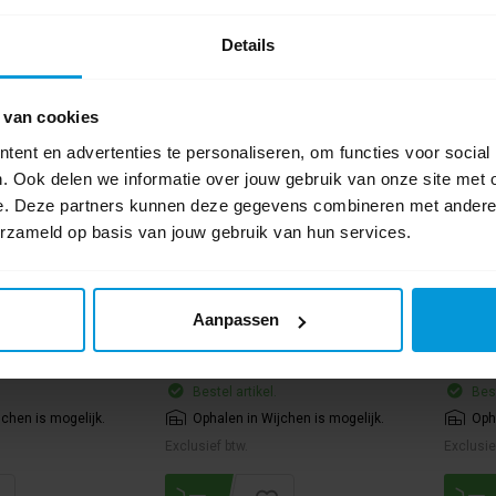
Details
 van cookies
750 ml
Wetrok Bantam 6/9
Wetrok
ent en advertenties te personaliseren, om functies voor social
Combizuigmond
. Ook delen we informatie over jouw gebruik van onze site met 
e. Deze partners kunnen deze gegevens combineren met andere i
erzameld op basis van jouw gebruik van hun services.
4150
Artikelnummer:
100947
Artikel
ore:
in behandeling
Diameter Ø:
35 mm
Breedte:
30 cm
Aanpassen
Kleur:
Groen
€102,50
€45,18
Bestel artikel.
Best
jchen is mogelijk.
Ophalen in Wijchen is mogelijk.
Oph
Exclusief btw.
Exclusie