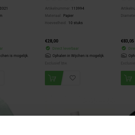
0321
Artikelnummer:
113994
Artikel
mm
Materiaal:
Papier
Diamete
Hoeveelheid:
10 stuks
€28,00
€83,05
ar
Direct leverbaar
Dire
jchen is mogelijk.
Ophalen in Wijchen is mogelijk.
Oph
Exclusief btw.
Exclusie