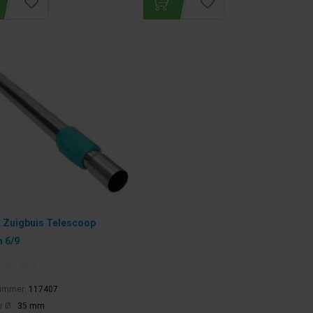
 Zuigbuis Telescoop
 6/9
nummer:
117407
r Ø:
35 mm