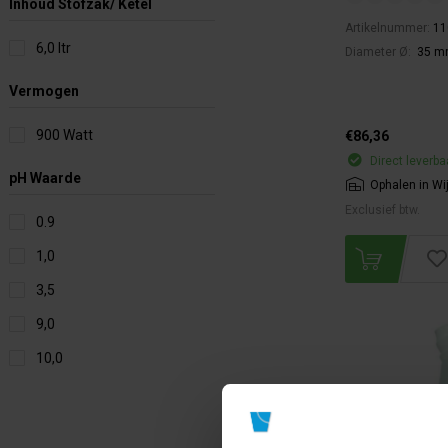
Inhoud Stofzak/ Ketel
Artikelnummer:
11
6,0 ltr
Diameter Ø:
35 
Vermogen
900 Watt
€86,36
Direct leverba
pH Waarde
Ophalen in Wi
Exclusief btw.
0.9
1,0
3,5
9,0
10,0