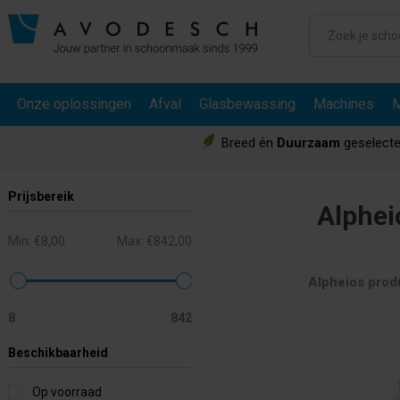
Onze oplossingen
Afval
Glasbewassing
Machines
M
Breed én
Duurzaam
geselecte
Prijsbereik
Alphei
Min:
€8,00
Max:
€842,00
Alpheios prod
8
842
Beschikbaarheid
Op voorraad