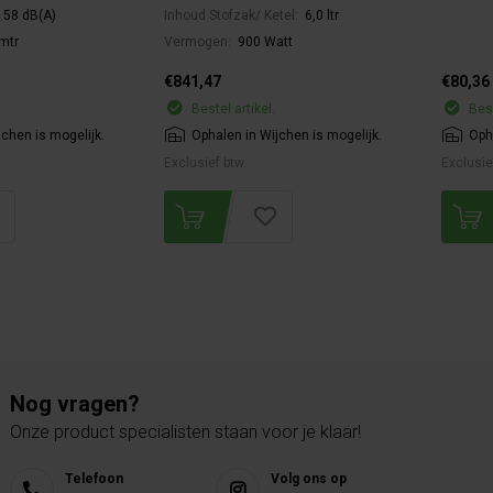
58 dB(A)
Inhoud Stofzak/ Ketel:
6,0 ltr
mtr
Vermogen:
900 Watt
€841,47
€80,36
Bestel artikel.
Best
jchen is mogelijk.
Ophalen in Wijchen is mogelijk.
Oph
Exclusief btw.
Exclusie
Nog vragen?
Onze product specialisten staan voor je klaar!
Telefoon
Volg ons op