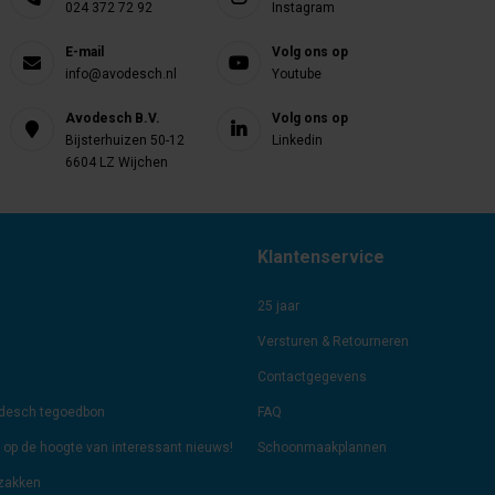
024 372 72 92
Instagram
E-mail
Volg ons op
info@avodesch.nl
Youtube
Avodesch B.V.
Volg ons op
Bijsterhuizen 50-12
Linkedin
6604 LZ Wijchen
Klantenservice
25 jaar
Versturen & Retourneren
Contactgegevens
odesch tegoedbon
FAQ
jf op de hoogte van interessant nieuws!
Schoonmaakplannen
lzakken