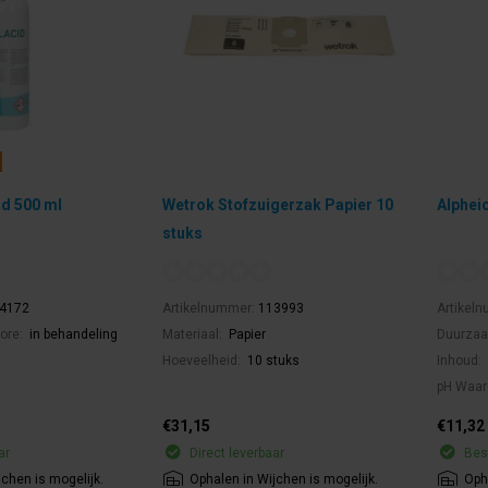
id 500 ml
Wetrok Stofzuigerzak Papier 10
Alphei
stuks
4172
Artikelnummer:
113993
Artikel
ore:
in behandeling
Materiaal:
Papier
Duurzaa
Hoeveelheid:
10 stuks
Inhoud:
pH Waar
€31,15
€11,32
ar
Direct leverbaar
Best
jchen is mogelijk.
Ophalen in Wijchen is mogelijk.
Oph