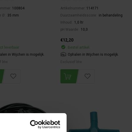
nummer:
100804
Artikelnummer:
114171
r Ø:
35 mm
Duurzaamheidsscore:
in behandeling
Inhoud:
1,0 ltr
pH Waarde:
10,0
€12,20
ct leverbaar
Bestel artikel.
alen in Wijchen is mogelijk.
Ophalen in Wijchen is mogelijk.
f btw.
Exclusief btw.