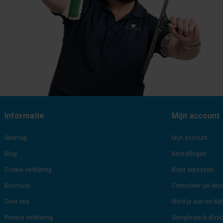
Informatie
Mijn account
Sitemap
Mijn account
Blog
Bestellingen
Cookie verklaring
Klant adressen
Brochure
Controleer uw Av
Over ons
Meld je aan en bli
Privacy verklaring
Sample-pack-afva