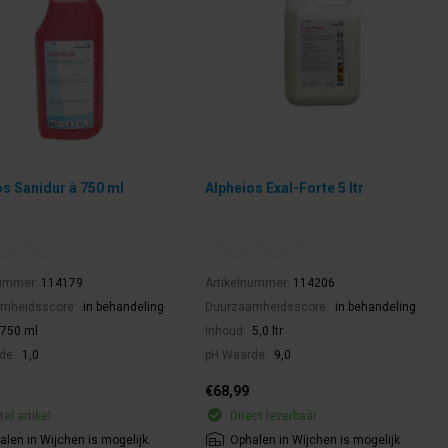
os Sanidur à 750 ml
Alpheios Exal-Forte 5 ltr
nummer:
114179
Artikelnummer:
114206
mheidsscore:
in behandeling
Duurzaamheidsscore:
in behandeling
750 ml
Inhoud:
5,0 ltr
de:
1,0
pH Waarde:
9,0
€68,99
el artikel.
Direct leverbaar
alen in Wijchen is mogelijk.
Ophalen in Wijchen is mogelijk.