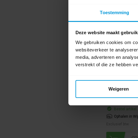
Toestemming
Deze website maakt gebruik
AL Agonex 15x
We gebruiken cookies om cont
websiteverkeer te analyseren
media, adverteren en analys
verstrekt of die ze hebben v
Artikelnummer:
11
Duurzaamheidssc
Inhoud:
75 ml
Weigeren
pH Waarde:
0.9
€343,17
Bestel artikel.
Ophalen in Wi
Exclusief btw.