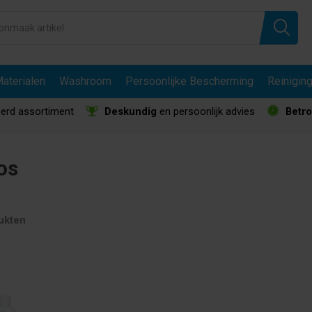
aterialen
Washroom
Persoonlijke Bescherming
Reinigin
erd assortiment
Deskundig
en persoonlijk advies
Betr
os
ukten