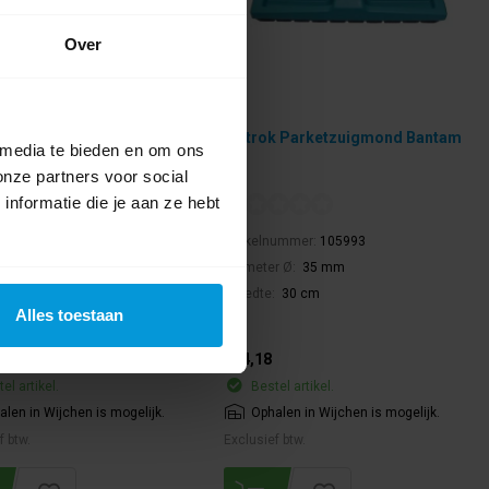
Over
 Bantam 6/9 Snoer 10 mtr
Wetrok Parketzuigmond Bantam
 media te bieden en om ons
6/9
onze partners voor social
nformatie die je aan ze hebt
nummer:
105273
Artikelnummer:
105993
Diameter Ø:
35 mm
Breedte:
30 cm
Alles toestaan
€54,18
el artikel.
Bestel artikel.
alen in Wijchen is mogelijk.
Ophalen in Wijchen is mogelijk.
f btw.
Exclusief btw.