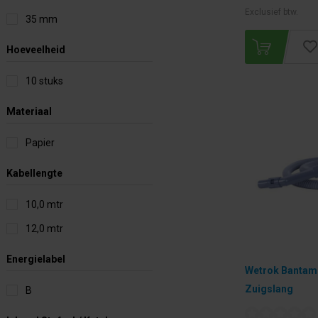
Exclusief btw.
35 mm
Hoeveelheid
10 stuks
Materiaal
Papier
Kabellengte
10,0 mtr
12,0 mtr
Energielabel
Wetrok Bantam 
Zuigslang
B