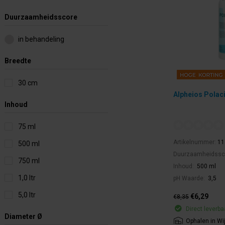
Duurzaamheidsscore
in behandeling
Breedte
30 cm
Alpheios Polac
Inhoud
75 ml
Artikelnummer:
11
500 ml
Duurzaamheidssc
750 ml
Inhoud:
500 ml
1,0 ltr
pH Waarde:
3,5
5,0 ltr
€6,29
€8,35
Direct leverba
Diameter Ø
Ophalen in Wi